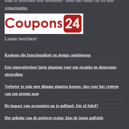
staan of informatie over adverteren? Neem dan contact op via onze
contactpagina
.
Laatste berichten!
Keukens die functionaliteit en design combineren
Een renovatievloer laten plaatsen voor een strakke en duurzame
uitstraling
Verbeter je tuin met slimme planten keuzes: tips voor het creëren
van een groene oase
De impact van accessoires op je golfspel: feit of fabel?
Het geheim van de perfecte swing: kies de juiste golfclub